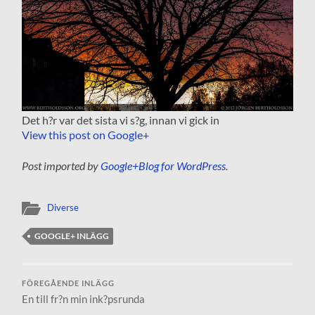
Det h?r var det sista vi s?g, innan vi gick in
View this post on Google+
Post imported by
Google+Blog for WordPress
.
Diverse
GOOGLE+ INLÄGG
FÖREGÅENDE INLÄGG
En till fr?n min ink?psrunda