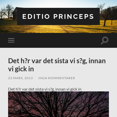
EDITIO PRINCEPS
Slå
Slå
på/av
på/av
sökfält
mobilmeny
Det h?r var det sista vi s?g, innan
vi gick in
23 MARS, 2013
/
INGA KOMMENTARER
Det h?r var det sista vi s?g, innan vi gick in