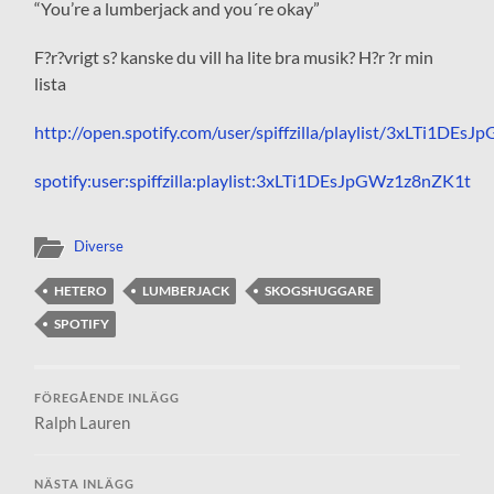
“You’re a lumberjack and you´re okay”
F?r?vrigt s? kanske du vill ha lite bra musik? H?r ?r min
lista
http://open.spotify.com/user/spiffzilla/playlist/3xLTi1DE
spotify:user:spiffzilla:playlist:3xLTi1DEsJpGWz1z8nZK1t
Diverse
HETERO
LUMBERJACK
SKOGSHUGGARE
SPOTIFY
FÖREGÅENDE INLÄGG
Ralph Lauren
NÄSTA INLÄGG