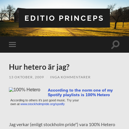
EDITIO PRINCEPS
Slå
Slå
på/av
på/av
sökfält
mobilmeny
Hur hetero är jag?
13 OKTOBER, 2009
/
INGA KOMMENTARER
According to the norm one of my
Spotify playlists is 100% Hetero
According to others it’s just good music. Try your
own at
www.stockholmpride.org/spotify
Jag verkar (enligt stockholm pride") vara 100% Hetero