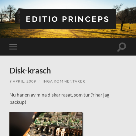
EDITIO PRINCEPS
Slå
Slå
på/av
på/av
sökfält
mobilmeny
Disk-krasch
9 APRIL, 2009
/
INGA KOMMENTARER
Nu har en av mina diskar rasat, som tur ?r har jag
backup!