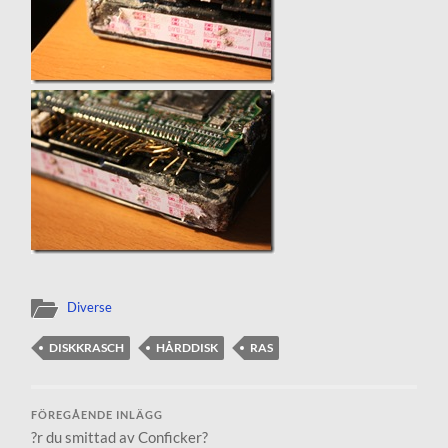
Diverse
DISKKRASCH
HÅRDDISK
RAS
FÖREGÅENDE INLÄGG
?r du smittad av Conficker?