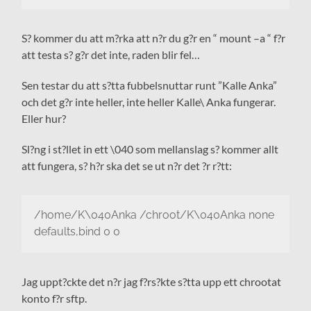
S? kommer du att m?rka att n?r du g?r en “ mount –a “ f?r
att testa s? g?r det inte, raden blir fel…
Sen testar du att s?tta fubbelsnuttar runt ”Kalle Anka”
och det g?r inte heller, inte heller Kalle\ Anka fungerar.
Eller hur?
Sl?ng i st?llet in ett \040 som mellanslag s? kommer allt
att fungera, s? h?r ska det se ut n?r det ?r r?tt:
/home/K\040Anka /chroot/K\040Anka none
defaults,bind 0 0
Jag uppt?ckte det n?r jag f?rs?kte s?tta upp ett chrootat
konto f?r sftp.