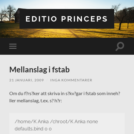
EDITIO PRINCEPS
Slå
Slå
på/av
på/av
sökfält
mobilmeny
Mellanslag i fstab
21 JANUARI, 2009
/
INGA KOMMENTARER
Om du f?rs?ker att skriva in s?kv?gar i fstab som inneh?
ller mellanslag, t.ex. s? h?r:
/home/K Anka /chroot/K Anka none
defaults,bind 0 0