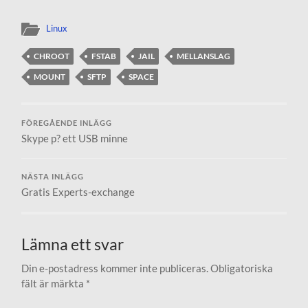
Linux
CHROOT
FSTAB
JAIL
MELLANSLAG
MOUNT
SFTP
SPACE
FÖREGÅENDE INLÄGG
Skype p? ett USB minne
NÄSTA INLÄGG
Gratis Experts-exchange
Lämna ett svar
Din e-postadress kommer inte publiceras.
Obligatoriska
fält är märkta
*