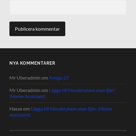
NYA KOMMENTARER
Mr Uberadmin
om
Amigo 27
Mr Uberadmin
om
Lägga till Nexabrytare utan fjärr
(Home Assistant)
Hasse
om
Lägga till Nexabrytare utan fjärr (Home
Assistant)