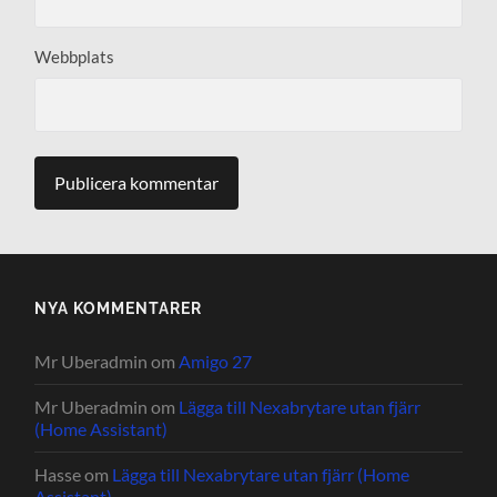
Webbplats
NYA KOMMENTARER
Mr Uberadmin
om
Amigo 27
Mr Uberadmin
om
Lägga till Nexabrytare utan fjärr
(Home Assistant)
Hasse
om
Lägga till Nexabrytare utan fjärr (Home
Assistant)