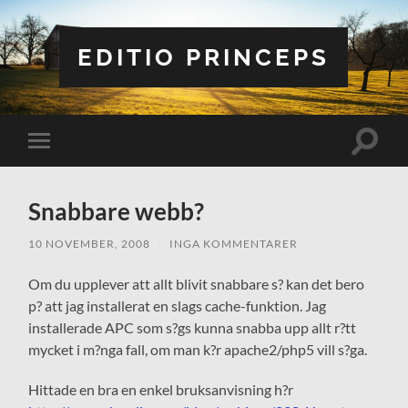
EDITIO PRINCEPS
Slå
Slå
på/av
på/av
sökfält
mobilmeny
Snabbare webb?
10 NOVEMBER, 2008
/
INGA KOMMENTARER
Om du upplever att allt blivit snabbare s? kan det bero
p? att jag installerat en slags cache-funktion. Jag
installerade APC som s?gs kunna snabba upp allt r?tt
mycket i m?nga fall, om man k?r apache2/php5 vill s?ga.
Hittade en bra en enkel bruksanvisning h?r