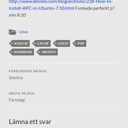
http://www.devolio.com/blog/archives/228-How-to-
install-APC-in-Ubuntu-7.10.html
Funkade perferkt p?
min 8.10
Linux
APACHE
CACHE
LINUX
PHP
SNABBARE
UBUNTU
FÖREGÅENDE INLÄGG
Snickra
NÄSTA INLÄGG
Farsdag!
Lämna ett svar