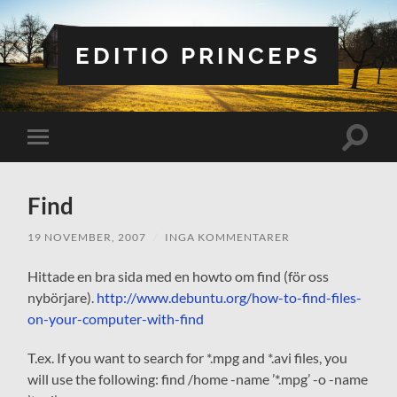
EDITIO PRINCEPS
Slå
Slå
på/av
på/av
sökfält
mobilmeny
Find
19 NOVEMBER, 2007
/
INGA KOMMENTARER
Hittade en bra sida med en howto om find (för oss
nybörjare).
http://www.debuntu.org/how-to-find-files-
on-your-computer-with-find
T.ex. If you want to search for *.mpg and *.avi files, you
will use the following: find /home -name ’*.mpg’ -o -name