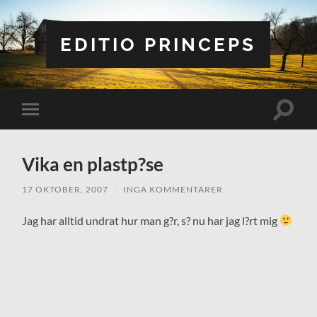
EDITIO PRINCEPS
Slå
Slå
på/av
på/av
sökfält
mobilmeny
Vika en plastp?se
17 OKTOBER, 2007
/
INGA KOMMENTARER
Jag har alltid undrat hur man g?r, s? nu har jag l?rt mig