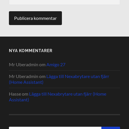
NYA KOMMENTARER
Mr Uberadmin
om
Amigo 27
Mr Uberadmin
om
Lägga till Nexabrytare utan fjärr
(Home Assistant)
Hasse
om
Lägga till Nexabrytare utan fjärr (Home
Assistant)