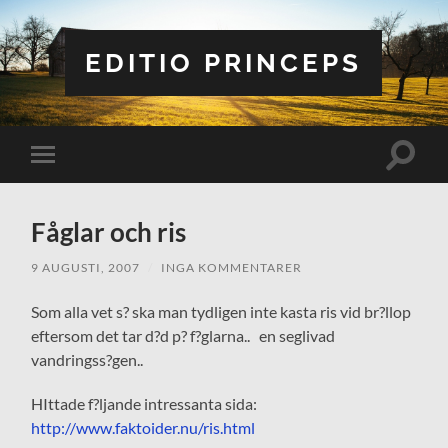
EDITIO PRINCEPS
Slå
Slå
på/av
på/av
sökfält
mobilmeny
Fåglar och ris
9 AUGUSTI, 2007
/
INGA KOMMENTARER
Som alla vet s? ska man tydligen inte kasta ris vid br?llop
eftersom det tar d?d p? f?glarna.. en seglivad
vandringss?gen..
HIttade f?ljande intressanta sida:
http://www.faktoider.nu/ris.html