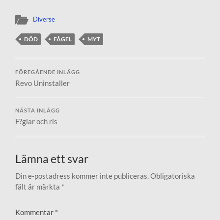
Diverse
DÖD
FÅGEL
MYT
FÖREGÅENDE INLÄGG
Revo Uninstaller
NÄSTA INLÄGG
F?glar och ris
Lämna ett svar
Din e-postadress kommer inte publiceras.
Obligatoriska
fält är märkta
*
Kommentar
*