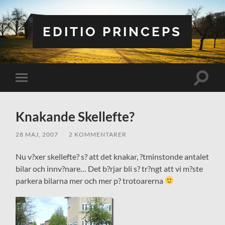
EDITIO PRINCEPS
Slå
Slå
på/av
på/av
sökfält
mobilmeny
Knakande Skellefte?
28 MAJ, 2007
/
2 KOMMENTARER
Nu v?xer skellefte? s? att det knakar, ?tminstonde antalet
bilar och innv?nare… Det b?rjar bli s? tr?ngt att vi m?ste
parkera bilarna mer och mer p? trotoarerna