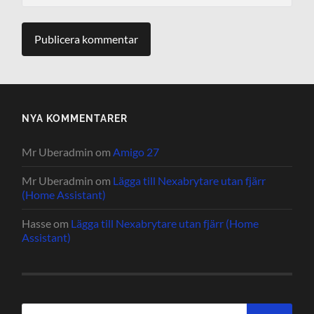
NYA KOMMENTARER
Mr Uberadmin
om
Amigo 27
Mr Uberadmin
om
Lägga till Nexabrytare utan fjärr
(Home Assistant)
Hasse
om
Lägga till Nexabrytare utan fjärr (Home
Assistant)
Sök