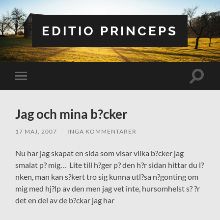
EDITIO PRINCEPS
Slå
Slå
på/av
på/av
sökfält
mobilmeny
Jag och mina b?cker
17 MAJ, 2007
/
INGA KOMMENTARER
Nu har jag skapat en sida som visar vilka b?cker jag
smalat p? mig… Lite till h?ger p? den h?r sidan hittar du l?
nken, man kan s?kert tro sig kunna utl?sa n?gonting om
mig med hj?lp av den men jag vet inte, hursomhelst s? ?r
det en del av de b?ckar jag har