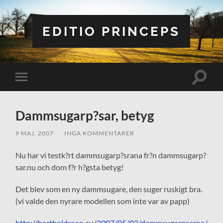
EDITIO PRINCEPS
Slå
Slå
på/av
på/av
sökfält
mobilmeny
Dammsugarp?sar, betyg
9 MAJ, 2007
/
INGA KOMMENTARER
Nu har vi testk?rt dammsugarp?srana fr?n dammsugarp?
sar.nu och dom f?r h?gsta betyg!
Det blev som en ny dammsugare, den suger ruskigt bra.
(vi valde den nyrare modellen som inte var av papp)
http://bertholdsson.eu/2007/05/03/dammsugarpsarna/