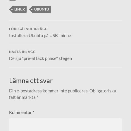
LINUX
UBUNTU
FÖREGÅENDE INLÄGG
Installera Ububtu på USB-minne
NÄSTA INLÄGG
De sju "pre-attack phase" stegen
Lämna ett svar
Din e-postadress kommer inte publiceras.
Obligatoriska
fält är märkta
*
Kommentar
*