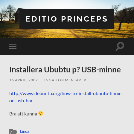
EDITIO PRINCEPS
Slå
Slå
på/av
på/av
sökfält
mobilmeny
Installera Ububtu p? USB-minne
16 APRIL, 2007
/
INGA KOMMENTARER
http://www.debuntu.org/how-to-install-ubuntu-linux-
on-usb-bar
Bra att kunna
Linux