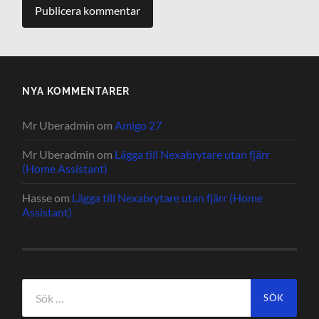
NYA KOMMENTARER
Mr Uberadmin
om
Amigo 27
Mr Uberadmin
om
Lägga till Nexabrytare utan fjärr
(Home Assistant)
Hasse
om
Lägga till Nexabrytare utan fjärr (Home
Assistant)
Sök
efter: