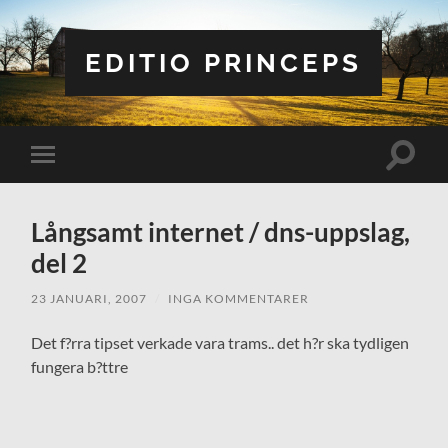
EDITIO PRINCEPS
Slå
Slå
på/av
på/av
sökfält
mobilmeny
Långsamt internet / dns-uppslag,
del 2
23 JANUARI, 2007
/
INGA KOMMENTARER
Det f?rra tipset verkade vara trams.. det h?r ska tydligen
fungera b?ttre