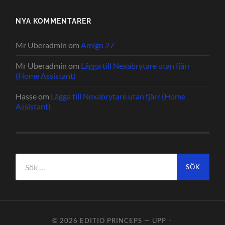
NYA KOMMENTARER
Mr Uberadmin
om
Amigo 27
Mr Uberadmin
om
Lägga till Nexabrytare utan fjärr
(Home Assistant)
Hasse
om
Lägga till Nexabrytare utan fjärr (Home
Assistant)
Sök
efter:
© 2026
EDITIO PRINCEPS
—
UPP ↑