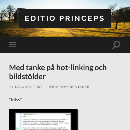
EDITIO PRINCEPS
Slå
Slå
på/av
på/av
sökfält
mobilmeny
Med tanke på hot-linking och
bildstölder
11 JANUARI, 2007
/
INGA KOMMENTARER
*fniss*