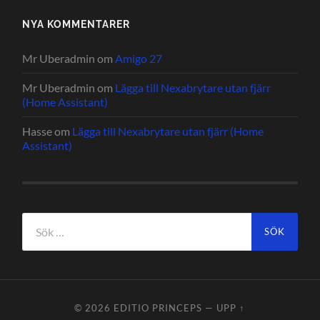
NYA KOMMENTARER
Mr Uberadmin
om
Amigo 27
Mr Uberadmin
om
Lägga till Nexabrytare utan fjärr
(Home Assistant)
Hasse
om
Lägga till Nexabrytare utan fjärr (Home
Assistant)
Sök
efter:
© 2026
EDITIO PRINCEPS
—
UPP ↑