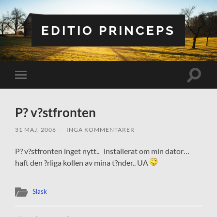
EDITIO PRINCEPS
Slå
Slå
på/av
på/av
sökfält
mobilmeny
P? v?stfronten
31 MAJ, 2006
/
INGA KOMMENTARER
P? v?stfronten inget nytt.. installerat om min dator…
haft den ?rliga kollen av mina t?nder.. UA
Slask