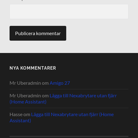
NYA KOMMENTARER
Mr Uberadmin
om
Amigo 27
Mr Uberadmin
om
Lägga till Nexabrytare utan fjärr
(Home Assistant)
Hasse
om
Lägga till Nexabrytare utan fjärr (Home
Assistant)