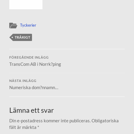
Tyckerier
TRÅKIGT
FÖREGÅENDE INLÄGG
TransCom AB i Norrk?ping
NÄSTA INLÄGG
Numeriska dom?nnamn…
Lämna ett svar
Din e-postadress kommer inte publiceras.
Obligatoriska
fält är märkta
*