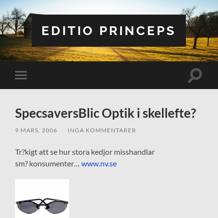
EDITIO PRINCEPS
Slå
Slå
på/av
på/av
sökfält
mobilmeny
SpecsaversBlic Optik i skellefte?
9 MARS, 2006
/
INGA KOMMENTARER
Tr?kigt att se hur stora kedjor misshandlar
sm? konsumenter…
www.nv.se