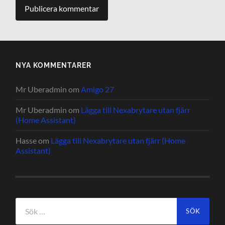
NYA KOMMENTARER
Mr Uberadmin
om
Amigo 27
Mr Uberadmin
om
Lägga till Nexabrytare utan fjärr
(Home Assistant)
Hasse
om
Lägga till Nexabrytare utan fjärr (Home
Assistant)
Sök
efter: