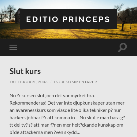
EDITIO PRINCEPS
Slå
Slå
på/av
på/av
sökfält
mobilmeny
Slut kurs
18 FEBRUARI, 2006
/
INGA KOMMENTARER
Nu ?r kursen slut, och det var mycket bra.
Rekommenderas! Det var inte djupkunskaper utan mer
an avarenesskurs som viasde lite olika tekniker p? hur
hackers jobbar f?r att komma in… Nu skulle man bara g?
tt del tv? s? att man f?r en mer helt?ckande kunskap om
b?de attackerna men ?ven skydd…