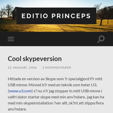
EDITIO PRINCEPS
Slå
Slå
på/av
på/av
sökfält
mobilmeny
Cool skypeversion
22 JANUARI, 2006
/
2 KOMMENTARER
Hittade en version av Skype som ?r specialgjord f?r mitt
USB minne. Minnet k?r med en teknik som heter U3,
(
www.u3.com
) s? nu n?r jag stoppar in mitt USB minne i
valfri dator startar skype med min anv?ndare.. jag kan ha
med min skypeinstallation ?ver allt, sk?nt att slippa flera
anv?ndare.