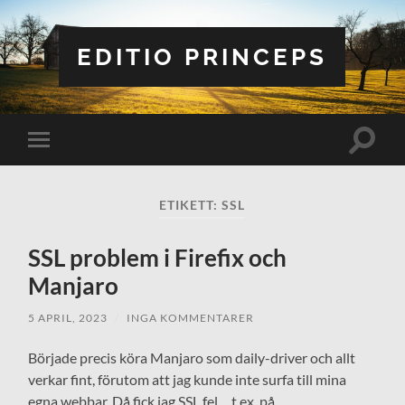
EDITIO PRINCEPS
Slå
Slå
på/av
på/av
sökfält
mobilmeny
ETIKETT:
SSL
SSL problem i Firefix och
Manjaro
5 APRIL, 2023
/
INGA KOMMENTARER
Började precis köra Manjaro som daily-driver och allt
verkar fint, förutom att jag kunde inte surfa till mina
egna webbar. Då fick jag SSL fel… t.ex. på