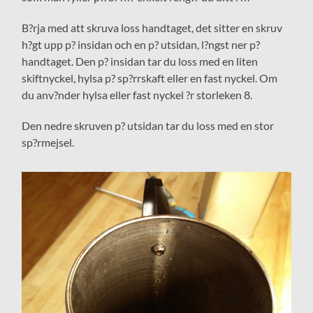
B?rja med att skruva loss handtaget, det sitter en skruv
h?gt upp p? insidan och en p? utsidan, l?ngst ner p?
handtaget. Den p? insidan tar du loss med en liten
skiftnyckel, hylsa p? sp?rrskaft eller en fast nyckel. Om
du anv?nder hylsa eller fast nyckel ?r storleken 8.
Den nedre skruven p? utsidan tar du loss med en stor
sp?rmejsel.