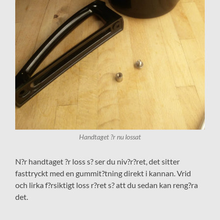
Handtaget ?r nu lossat
N?r handtaget ?r loss s? ser du niv?r?ret, det sitter
fasttryckt med en gummit?tning direkt i kannan. Vrid
och lirka f?rsiktigt loss r?ret s? att du sedan kan reng?ra
det.