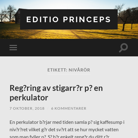
EDITIO PRINCEPS
Slå
Slå
på/av
på/av
sökfält
mobilmeny
ETIKETT:
NIVÅRÖR
Reg?ring av stigarr?r p? en
perkulator
7 OKTOBER, 2018
/
6 KOMMENTARER
En perkulator b?rjar med tiden samla p? sig kaffesump i
niv?r?ret vilket g?r det sv?rt att se hur mycket vatten
som man fyller p?. S? h?r enkelt reng?r du ditt r?r.