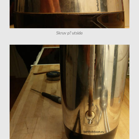
Skruv p? utsida