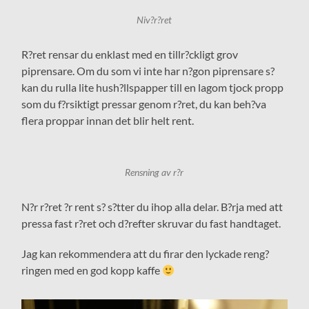
Niv?r?ret
R?ret rensar du enklast med en tillr?ckligt grov
piprensare. Om du som vi inte har n?gon piprensare s?
kan du rulla lite hush?llspapper till en lagom tjock propp
som du f?rsiktigt pressar genom r?ret, du kan beh?va
flera proppar innan det blir helt rent.
Rensning av r?r
N?r r?ret ?r rent s? s?tter du ihop alla delar. B?rja med att
pressa fast r?ret och d?refter skruvar du fast handtaget.
Jag kan rekommendera att du firar den lyckade reng?
ringen med en god kopp kaffe