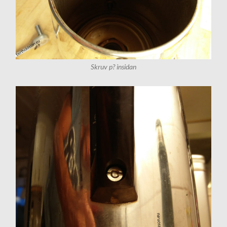
Skruv p? insidan