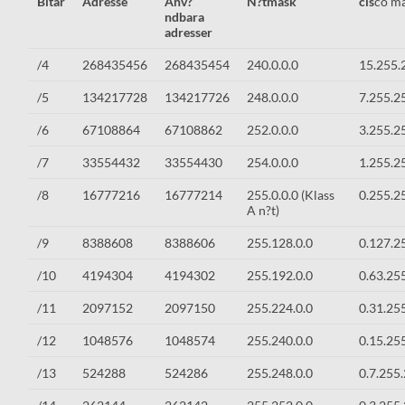
Bitar
Adresse
Anv?
N?tmask
cis
co m
ndbara
adresser
/4
268435456
268435454
240.0.0.0
15.255.
/5
134217728
134217726
248.0.0.0
7.255.2
/6
67108864
67108862
252.0.0.0
3.255.2
/7
33554432
33554430
254.0.0.0
1.255.2
/8
16777216
16777214
255.0.0.0 (Klass
0.255.2
A n?t)
/9
8388608
8388606
255.128.0.0
0.127.2
/10
4194304
4194302
255.192.0.0
0.63.25
/11
2097152
2097150
255.224.0.0
0.31.25
/12
1048576
1048574
255.240.0.0
0.15.25
/13
524288
524286
255.248.0.0
0.7.255