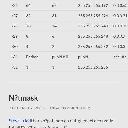
/26
64
62
255.255.255.192
0.0.0.63
/27
32
31
255.255.255.224
0.0.0.31
/28
16
14
255.255.255.240
0.0.0.15
/29
8
6
255.255.255.248
0.0.0.7
/30
4
2
255.255.255.252
0.0.0.3
/31
Endast
punkt till
punkt
anslutn
/32
1
1
255.255.255.255
N?tmask
9 DECEMBER, 2008
/
INGA KOMMENTARER
Steve Friedl
har kn?pat ihop en riktigt enkel och tydlig
tabell f?r n?tmasker (netmask)