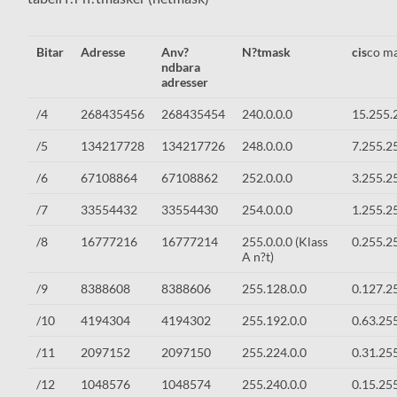
Bitar
Adresse
Anv?
N?tmask
cis
co m
ndbara
adresser
/4
268435456
268435454
240.0.0.0
15.255.
/5
134217728
134217726
248.0.0.0
7.255.2
/6
67108864
67108862
252.0.0.0
3.255.2
/7
33554432
33554430
254.0.0.0
1.255.2
/8
16777216
16777214
255.0.0.0 (Klass
0.255.2
A n?t)
/9
8388608
8388606
255.128.0.0
0.127.2
/10
4194304
4194302
255.192.0.0
0.63.25
/11
2097152
2097150
255.224.0.0
0.31.25
/12
1048576
1048574
255.240.0.0
0.15.25