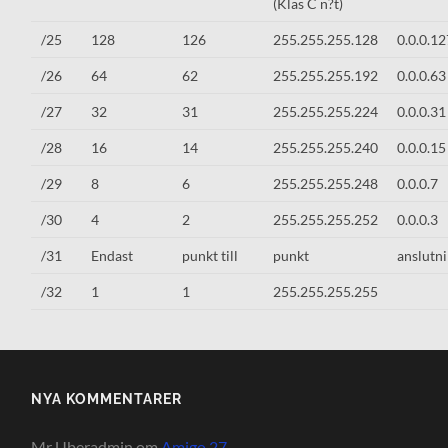
(Klas C n?t)
/25
128
126
255.255.255.128
0.0.0.12
/26
64
62
255.255.255.192
0.0.0.63
/27
32
31
255.255.255.224
0.0.0.31
/28
16
14
255.255.255.240
0.0.0.15
/29
8
6
255.255.255.248
0.0.0.7
/30
4
2
255.255.255.252
0.0.0.3
/31
Endast
punkt till
punkt
anslutn
/32
1
1
255.255.255.255
NYA KOMMENTARER
Mr Uberadmin
om
Amigo 27