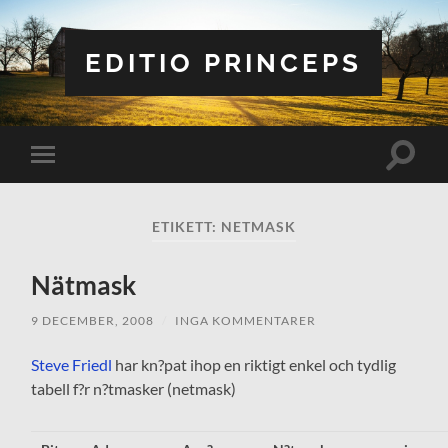
EDITIO PRINCEPS
Slå
Slå
på/av
på/av
sökfält
mobilmeny
ETIKETT:
NETMASK
Nätmask
9 DECEMBER, 2008
/
INGA KOMMENTARER
Steve Friedl
har kn?pat ihop en riktigt enkel och tydlig
tabell f?r n?tmasker (netmask)