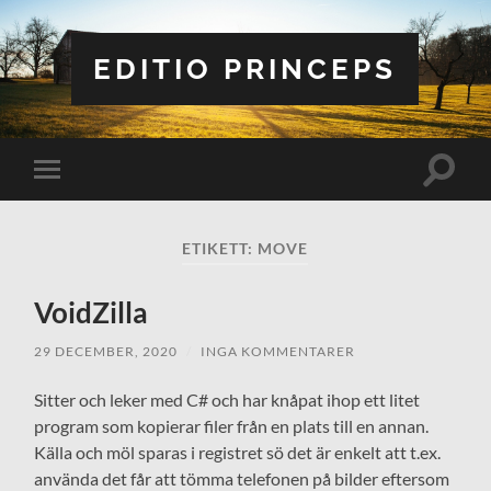
EDITIO PRINCEPS
Slå
Slå
på/av
på/av
sökfält
mobilmeny
ETIKETT:
MOVE
VoidZilla
29 DECEMBER, 2020
/
INGA KOMMENTARER
Sitter och leker med C# och har knåpat ihop ett litet
program som kopierar filer från en plats till en annan.
Källa och möl sparas i registret sö det är enkelt att t.ex.
använda det får att tömma telefonen på bilder eftersom