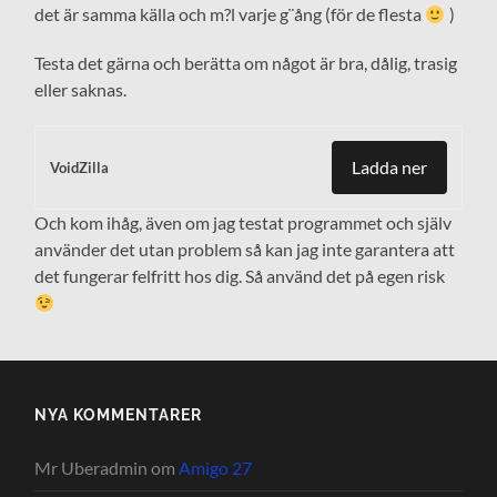
det är samma källa och m?l varje g¨ång (för de flesta
)
Testa det gärna och berätta om något är bra, dålig, trasig
eller saknas.
Ladda ner
VoidZilla
Och kom ihåg, även om jag testat programmet och själv
använder det utan problem så kan jag inte garantera att
det fungerar felfritt hos dig. Så använd det på egen risk
NYA KOMMENTARER
Mr Uberadmin
om
Amigo 27