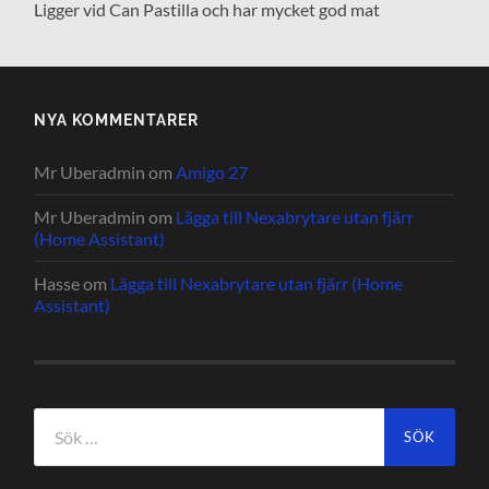
Ligger vid Can Pastilla och har mycket god mat
NYA KOMMENTARER
Mr Uberadmin
om
Amigo 27
Mr Uberadmin
om
Lägga till Nexabrytare utan fjärr
(Home Assistant)
Hasse
om
Lägga till Nexabrytare utan fjärr (Home
Assistant)
Sök
efter: