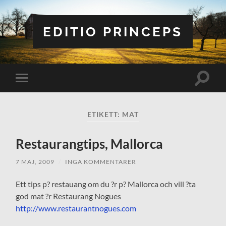
EDITIO PRINCEPS
Slå
Slå
på/av
på/av
sökfält
mobilmeny
ETIKETT:
MAT
Restaurangtips, Mallorca
7 MAJ, 2009
/
INGA KOMMENTARER
Ett tips p? restauang om du ?r p? Mallorca och vill ?ta
god mat ?r Restaurang Nogues
http://www.restaurantnogues.com