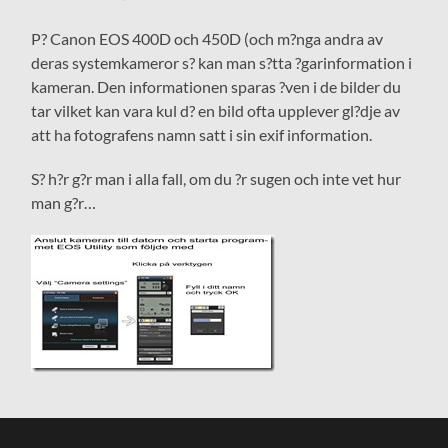
P? Canon EOS 400D och 450D (och m?nga andra av
deras systemkameror s? kan man s?tta ?garinformation i
kameran. Den informationen sparas ?ven i de bilder du
tar vilket kan vara kul d? en bild ofta upplever gl?dje av
att ha fotografens namn satt i sin exif information.
S? h?r g?r man i alla fall, om du ?r sugen och inte vet hur
man g?r…