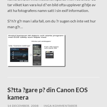
tar vilket kan vara kul d? en bild ofta upplever gl?dje av
att ha fotografens namn satt i sin exif information.
S? h?r g?r man i alla fall, om du ?r sugen och inte vet hur
man g?r…
S?tta ?gare p? din Canon EOS
kamera
14 DECEMBER, 2008
/
INGA KOMMENTARER