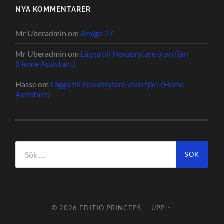
NYA KOMMENTARER
Mr Uberadmin
om
Amigo 27
Mr Uberadmin
om
Lägga till Nexabrytare utan fjärr
(Home Assistant)
Hasse
om
Lägga till Nexabrytare utan fjärr (Home
Assistant)
Sök
efter:
© 2026
EDITIO PRINCEPS
—
UPP ↑