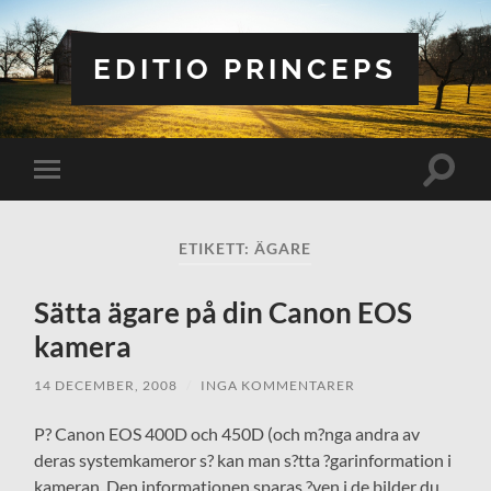
EDITIO PRINCEPS
Slå
Slå
på/av
på/av
sökfält
mobilmeny
ETIKETT:
ÄGARE
Sätta ägare på din Canon EOS
kamera
14 DECEMBER, 2008
/
INGA KOMMENTARER
P? Canon EOS 400D och 450D (och m?nga andra av
deras systemkameror s? kan man s?tta ?garinformation i
kameran. Den informationen sparas ?ven i de bilder du