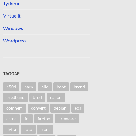
Tyckerier
Virtuellt
Windows
Wordpress
TAGGAR
450d
barn
bild
boot
brand
bredband
bröd
canon
comhem
convert
debian
eos
error
fel
firefox
firmware
flytta
foto
front