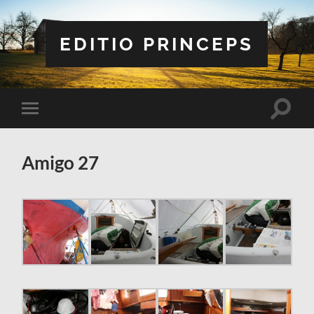
EDITIO PRINCEPS
Slå
Slå
på/av
på/av
sökfält
mobilmeny
Amigo 27